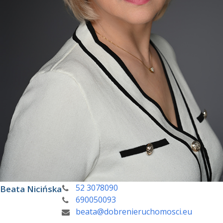
52 3078090
Beata Nicińska
690050093
beata@dobrenieruchomosci.eu