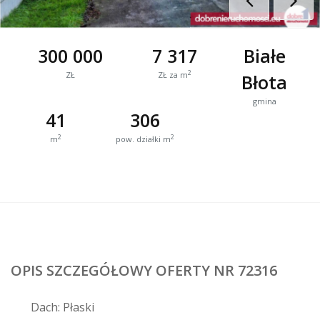
300 000
7 317
Białe
2
ZŁ
ZŁ za m
Błota
gmina
41
306
2
2
m
pow. działki m
OPIS SZCZEGÓŁOWY OFERTY NR 72316
Dach: Płaski